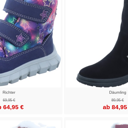
Richter
Däumling
69,95 €
89,95 €
b 64,95 €
ab 84,95