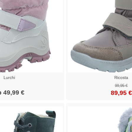
Lurchi
Ricosta
99,95 €
b 49,99 €
89,95 €