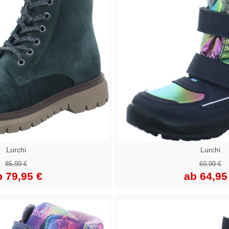
Lurchi
Lurchi
85,99 €
69,99 €
b 79,95 €
ab 64,95