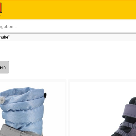
huhe"
tern