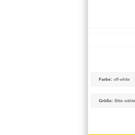
Farbe:
off-white
Größe:
Bitte wähl