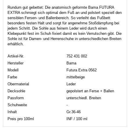
Rundum gut gebettet: Die anatomisch geformte Bama FUTURA
EXTRA schmiegt sich optimal dem Fuß an und polstert speziell den
sensiblen Fersen- und Ballenbereich. So verleiht das Fußbett
besonders festen Halt und sorgt für angenehme Stoßdämpfung bei
jedem Schritt. Die Sohle aus feinem Leder wird durch einen
Klebepunkt fest im Schuh fixiert damit es kein Verrutschen gibt. Die
Sohle ist für Damen- und Herrenschuhe in unterschiedlichen Breiten
erhältlich.
Artikel-Nr.
752 431 002
Hersteller
Bama
Modell
Futura Extra 0562
Farbe
mittelbeige
Obermaterial
Leder
Decksohle
gepolstert an Ferse + Ballen
Passform
unterschiedl. Breiten
Schuhweite
-
Inhalt
Gr.36-46
Preis pro 100ml
INF / 100 ml