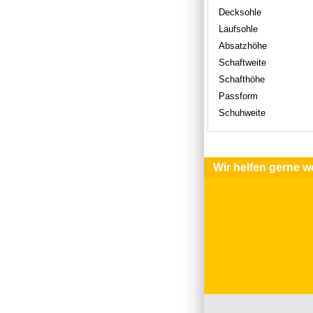
Decksohle
Laufsohle
Absatzhöhe
Schaftweite
Schafthöhe
Passform
Schuhweite
Wir helfen gerne we