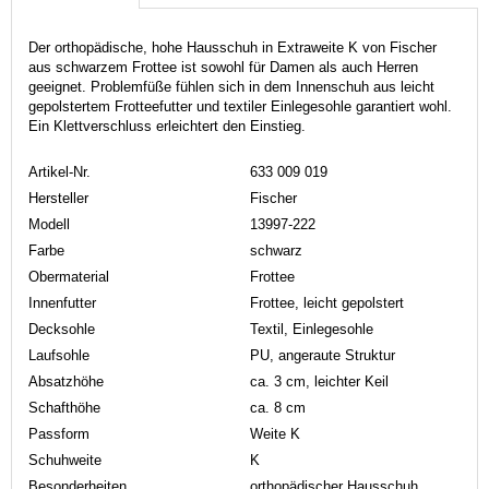
Der orthopädische, hohe Hausschuh in Extraweite K von Fischer
aus schwarzem Frottee ist sowohl für Damen als auch Herren
geeignet. Problemfüße fühlen sich in dem Innenschuh aus leicht
gepolstertem Frotteefutter und textiler Einlegesohle garantiert wohl.
Ein Klettverschluss erleichtert den Einstieg.
Artikel-Nr.
633 009 019
Hersteller
Fischer
Modell
13997-222
Farbe
schwarz
Obermaterial
Frottee
Innenfutter
Frottee, leicht gepolstert
Decksohle
Textil, Einlegesohle
Laufsohle
PU, angeraute Struktur
Absatzhöhe
ca. 3 cm, leichter Keil
Schafthöhe
ca. 8 cm
Passform
Weite K
Schuhweite
K
Besonderheiten
orthopädischer Hausschuh