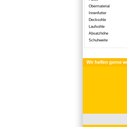
Obermaterial
Innenfutter
Decksohle
Laufsohle
Absatzhöhe
Schuhweite
Wir helfen gerne we