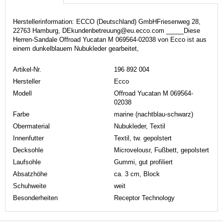
Herstellerinformation: ECCO (Deutschland) GmbHFriesenweg 28,
22763 Hamburg, DEkundenbetreuung@eu.ecco.com _____Diese
Herren-Sandale Offroad Yucatan M 069564-02038 von Ecco ist aus
einem dunkelblauem Nubukleder gearbeitet,
Artikel-Nr.
196 892 004
Hersteller
Ecco
Modell
Offroad Yucatan M 069564-
02038
Farbe
marine (nachtblau-schwarz)
Obermaterial
Nubukleder, Textil
Innenfutter
Textil, tw. gepolstert
Decksohle
Microvelousr, Fußbett, gepolstert
Laufsohle
Gummi, gut profiliert
Absatzhöhe
ca. 3 cm, Block
Schuhweite
weit
Besonderheiten
Receptor Technology