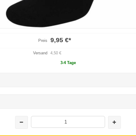
9,95 €
*
Preis
Versand
4,50 €
3-4 Tage