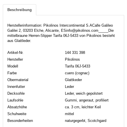
Beschreibung
Herstellerinformation: Pikolinos Intercontinental S.ACalle Galileo
Galilei 2, 03203 Elche, Alicante, ESinfo@pikolinos.com_____Die
mittelbraune Herren-Slipper Tarifa 06J-5433 von Pikolinos besteht
aus Glattleder.
Artikel-Nr.
144 331 398
Hersteller
Pikolinos
Modell
Tarifa 06J-5433
Farbe
cuero (cognac)
Obermaterial
Glattkeder
Innenfutter
Leder
Decksohle
Leder, weich gepolstert
Laufsohle
Gummi, angeraut, profiliert
Absatzhöhe
ca. 3 cm, leichter Keil
Schuhweite
mittel
Besonderheiten
naturgegerbt, Scotchgard