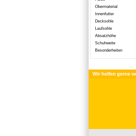
Obermaterial
Innenfutter
Decksohle
Laufsohle
Absatzhöhe
Schuhweite
Besonderheiten
Wir helfen gerne we