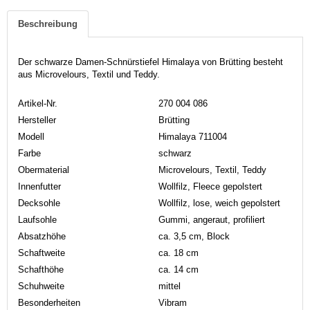
Beschreibung
Der schwarze Damen-Schnürstiefel Himalaya von Brütting besteht
aus Microvelours, Textil und Teddy.
Artikel-Nr.
270 004 086
Hersteller
Brütting
Modell
Himalaya 711004
Farbe
schwarz
Obermaterial
Microvelours, Textil, Teddy
Innenfutter
Wollfilz, Fleece gepolstert
Decksohle
Wollfilz, lose, weich gepolstert
Laufsohle
Gummi, angeraut, profiliert
Absatzhöhe
ca. 3,5 cm, Block
Schaftweite
ca. 18 cm
Schafthöhe
ca. 14 cm
Schuhweite
mittel
Besonderheiten
Vibram