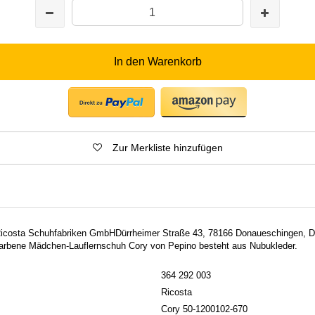
In den Warenkorb
Zur Merkliste hinzufügen
: Ricosta Schuhfabriken GmbHDürrheimer Straße 43, 78166 Donaueschingen,
rbene Mädchen-Lauflernschuh Cory von Pepino besteht aus Nubukleder.
364 292 003
Ricosta
Cory 50-1200102-670