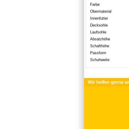
Farbe
Obermaterial
Innenfutter
Decksohle
Laufsohle
Absatzhöhe
Schafthöhe
Passform
Schuhweite
Wir helfen gerne we