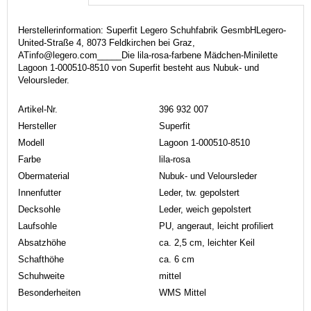
Herstellerinformation: Superfit Legero Schuhfabrik GesmbHLegero-
United-Straße 4, 8073 Feldkirchen bei Graz,
ATinfo@legero.com_____Die lila-rosa-farbene Mädchen-Minilette
Lagoon 1-000510-8510 von Superfit besteht aus Nubuk- und
Veloursleder.
Artikel-Nr.
396 932 007
Hersteller
Superfit
Modell
Lagoon 1-000510-8510
Farbe
lila-rosa
Obermaterial
Nubuk- und Veloursleder
Innenfutter
Leder, tw. gepolstert
Decksohle
Leder, weich gepolstert
Laufsohle
PU, angeraut, leicht profiliert
Absatzhöhe
ca. 2,5 cm, leichter Keil
Schafthöhe
ca. 6 cm
Schuhweite
mittel
Besonderheiten
WMS Mittel