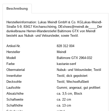
Beschreibung
Herstellerinformation: Lukas Meindl GmbH & Co. KGLukas-Meindl-
Straße 5-9, 83417 Kirchanschöring, DEshoes@meindl.de_____Der
dunkelbraune Herren-Wanderstiefel Baltimore GTX von Meindl
besteht aus Nubuk- und Veloursleder, sowie Textil.
Artikel-Nr.
828 312 004
Hersteller
Meindl
Modell
Baltimore GTX 2964-032
Farbe
kastanie-senf
Obermaterial
Nubuk- und Veloursleder, Textil
Innenfutter
Textil, dick gepolstert
Decksohle
Textil, Wechselfußbett
Laufsohle
Gummi, angeraut, gut profiliert
Absatzhöhe
ca. 3,5 cm, Block
Schaftweite
ca. 22 cm
Schafthöhe
ca. 13 cm