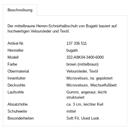
Beschreibung
Der mittelbraune Herren-Schnürhalbschuh von Bugatti basiert auf
hochwertigen Veloursleder und Textil.
Artikel-Nr.
137 336 511
Hersteller
bugatti
Modell
322-A8K04-3400-6000
Farbe
brown (mittelbraun)
Obermaterial
Veloursleder, Textil
Innenfutter
Microvelours, tw. gepolstert
Decksohle
Microvelours, Wechselfußbett
Laufsohle
Gummi, angeraut, leicht
strukturiert
Absatzhöhe
ca. 3 cm, leichter Keil
Schuhweite
mittel
Besonderheiten
Soft Fit, Used Look