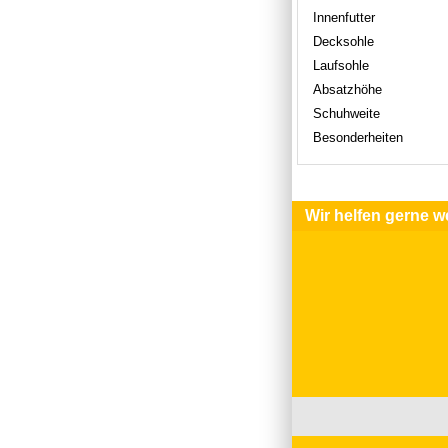
Innenfutter
Decksohle
Laufsohle
Absatzhöhe
Schuhweite
Besonderheiten
Wir helfen gerne we