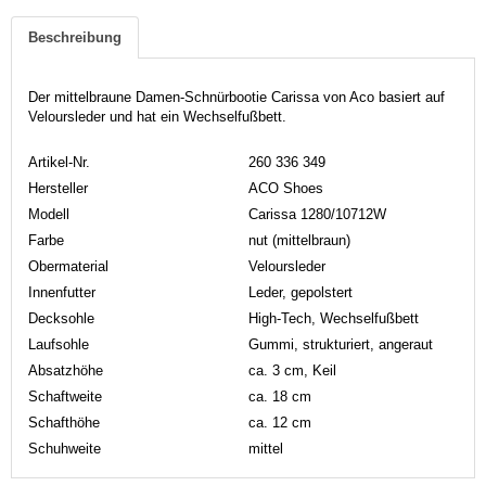
Beschreibung
Der mittelbraune Damen-Schnürbootie Carissa von Aco basiert auf
Veloursleder und hat ein Wechselfußbett.
Artikel-Nr.
260 336 349
Hersteller
ACO Shoes
Modell
Carissa 1280/10712W
Farbe
nut (mittelbraun)
Obermaterial
Veloursleder
Innenfutter
Leder, gepolstert
Decksohle
High-Tech, Wechselfußbett
Laufsohle
Gummi, strukturiert, angeraut
Absatzhöhe
ca. 3 cm, Keil
Schaftweite
ca. 18 cm
Schafthöhe
ca. 12 cm
Schuhweite
mittel