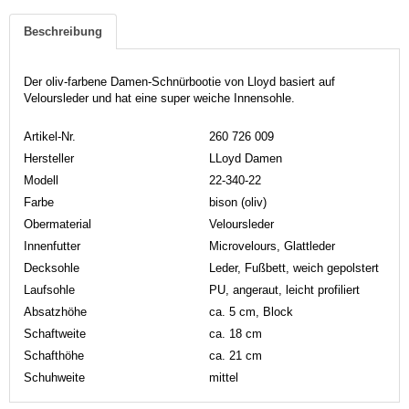
Beschreibung
Der oliv-farbene Damen-Schnürbootie von Lloyd basiert auf
Veloursleder und hat eine super weiche Innensohle.
Artikel-Nr.
260 726 009
Hersteller
LLoyd Damen
Modell
22-340-22
Farbe
bison (oliv)
Obermaterial
Veloursleder
Innenfutter
Microvelours, Glattleder
Decksohle
Leder, Fußbett, weich gepolstert
Laufsohle
PU, angeraut, leicht profiliert
Absatzhöhe
ca. 5 cm, Block
Schaftweite
ca. 18 cm
Schafthöhe
ca. 21 cm
Schuhweite
mittel