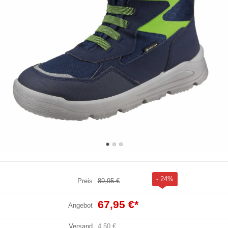
- 24%
Preis
89,95 €
67,95 €
*
Angebot
Versand
4,50 €