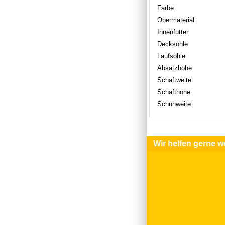
Farbe
Obermaterial
Innenfutter
Decksohle
Laufsohle
Absatzhöhe
Schaftweite
Schafthöhe
Schuhweite
Wir helfen gerne we