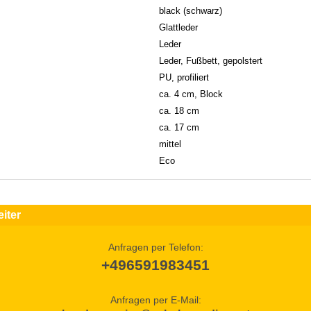
black (schwarz)
Glattleder
Leder
Leder, Fußbett, gepolstert
PU, profiliert
ca. 4 cm, Block
ca. 18 cm
ca. 17 cm
mittel
Eco
iter
Anfragen per Telefon:
+496591983451
Anfragen per E-Mail: