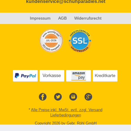
kundenservice@schuhparadies.net
Impressum
AGB
Widerrufsrecht
*
Alle Preise inkl. MwSt. evtl. zzgl. Versand
Lieferbedingungen
Copyright 2026 by Gebr. Röhl GmbH
Mobile Shop by Shopgate