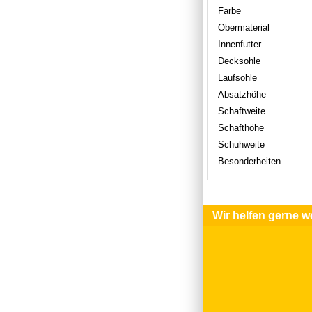
Farbe
Obermaterial
Innenfutter
Decksohle
Laufsohle
Absatzhöhe
Schaftweite
Schafthöhe
Schuhweite
Besonderheiten
Wir helfen gerne we