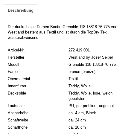
Beschreibung
Der dunkelbeige Damen-Bootie Grenoble 118 18818-76-775 von
Westland besteht aus Textil und ist durch die TopDry Tex
wasserabweisend.
Artikel-Nr.
272 419 001
Hersteller
Westland by Josef Seibel
Modell
Grenoble 118 18818-76-775
Farbe
bronce (bronze)
Obermaterial
Textil
Innenfutter
Teddy, Wolle
Decksohle
Teddy, Wolle, lose, weich
gepolstert
Laufsohle
PU, gut profiliert, angeraut
Absatzhöhe
ca. 4 cm, Block
Schaftweite
ca. 24 cm
Schafthöhe
ca. 18 cm