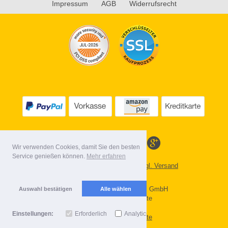
Impressum
AGB
Widerrufsrecht
Wir verwenden Cookies, damit Sie den besten
Service genießen können.
Mehr erfahren
*
Alle Preise inkl. MwSt. evtl. zzgl. Versand
Lieferbedingungen
Copyright 2026 by Gebr. Röhl GmbH
Auswahl bestätigen
Alle wählen
Mobile Shop by Shopgate
Einstellungen:
Erforderlich
Analytics
Zur klassischen Webseite