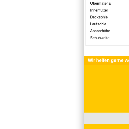
Obermaterial
Innenfutter
Decksohle
Laufsohle
Absatzhöhe
Schuhweite
Wir helfen gerne we