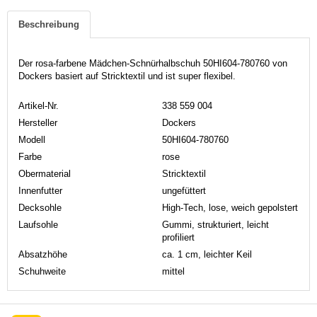
Beschreibung
Der rosa-farbene Mädchen-Schnürhalbschuh 50HI604-780760 von
Dockers basiert auf Stricktextil und ist super flexibel.
Artikel-Nr.
338 559 004
Hersteller
Dockers
Modell
50HI604-780760
Farbe
rose
Obermaterial
Stricktextil
Innenfutter
ungefüttert
Decksohle
High-Tech, lose, weich gepolstert
Laufsohle
Gummi, strukturiert, leicht
profiliert
Absatzhöhe
ca. 1 cm, leichter Keil
Schuhweite
mittel