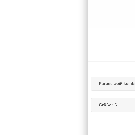
Farbe:
weiß komb
Größe:
6