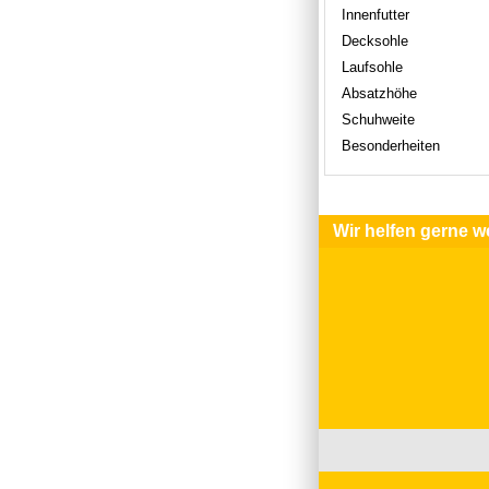
Innenfutter
Decksohle
Laufsohle
Absatzhöhe
Schuhweite
Besonderheiten
Wir helfen gerne we