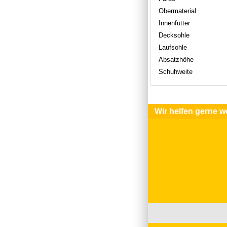
Obermaterial
Innenfutter
Decksohle
Laufsohle
Absatzhöhe
Schuhweite
Wir helfen gerne we