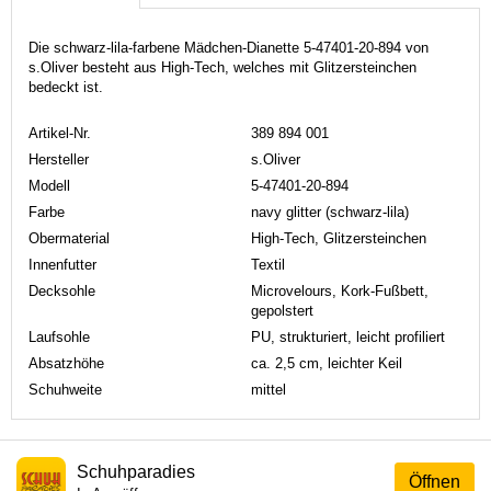
Die schwarz-lila-farbene Mädchen-Dianette 5-47401-20-894 von
s.Oliver besteht aus High-Tech, welches mit Glitzersteinchen
bedeckt ist.
Artikel-Nr.
389 894 001
Hersteller
s.Oliver
Modell
5-47401-20-894
Farbe
navy glitter (schwarz-lila)
Obermaterial
High-Tech, Glitzersteinchen
Innenfutter
Textil
Decksohle
Microvelours, Kork-Fußbett,
gepolstert
Laufsohle
PU, strukturiert, leicht profiliert
Absatzhöhe
ca. 2,5 cm, leichter Keil
Schuhweite
mittel
Schuhparadies
Öffnen