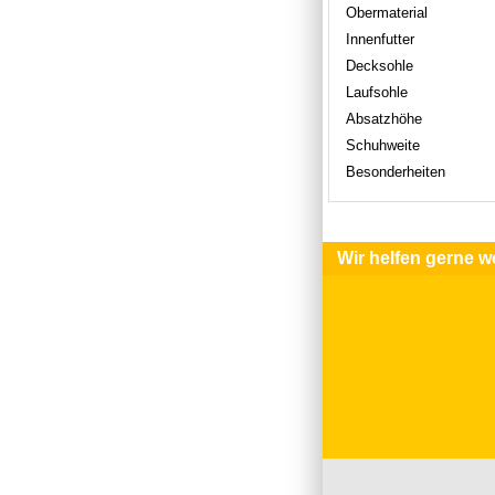
Obermaterial
Innenfutter
Decksohle
Laufsohle
Absatzhöhe
Schuhweite
Besonderheiten
Wir helfen gerne we