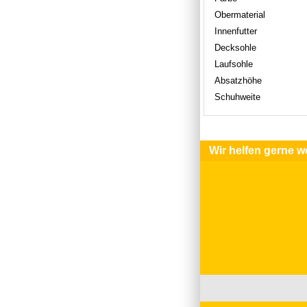
Obermaterial
Innenfutter
Decksohle
Laufsohle
Absatzhöhe
Schuhweite
Wir helfen gerne we