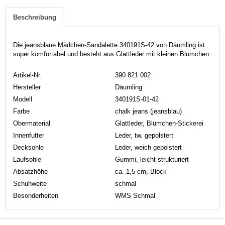
Beschreibung
Die jeansblaue Mädchen-Sandalette 340191S-42 von Däumling ist
super komfortabel und besteht aus Glattleder mit kleinen Blümchen.
Artikel-Nr.
390 821 002
Hersteller
Däumling
Modell
340191S-01-42
Farbe
chalk jeans (jeansblau)
Obermaterial
Glattleder, Blümchen-Stickerei
Innenfutter
Leder, tw. gepolstert
Decksohle
Leder, weich gepolstert
Laufsohle
Gummi, leicht strukturiert
Absatzhöhe
ca. 1,5 cm, Block
Schuhweite
schmal
Besonderheiten
WMS Schmal