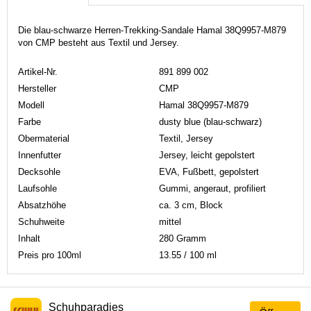
Die blau-schwarze Herren-Trekking-Sandale Hamal 38Q9957-M879
von CMP besteht aus Textil und Jersey.
Artikel-Nr.
891 899 002
Hersteller
CMP
Modell
Hamal 38Q9957-M879
Farbe
dusty blue (blau-schwarz)
Obermaterial
Textil, Jersey
Innenfutter
Jersey, leicht gepolstert
Decksohle
EVA, Fußbett, gepolstert
Laufsohle
Gummi, angeraut, profiliert
Absatzhöhe
ca. 3 cm, Block
Schuhweite
mittel
Inhalt
280 Gramm
Preis pro 100ml
13.55 / 100 ml
Schuhparadies