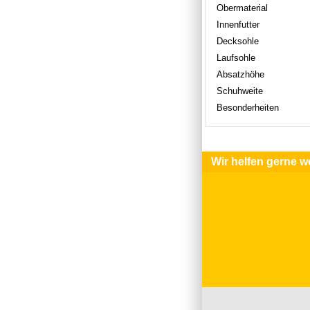
Obermaterial
Innenfutter
Decksohle
Laufsohle
Absatzhöhe
Schuhweite
Besonderheiten
Wir helfen gerne we