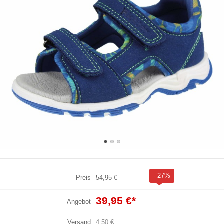
- 27%
Preis
54,95 €
39,95 €
*
Angebot
Versand
4,50 €