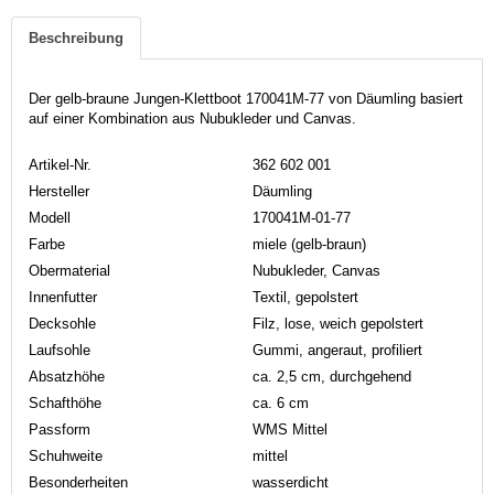
Beschreibung
Der gelb-braune Jungen-Klettboot 170041M-77 von Däumling basiert
auf einer Kombination aus Nubukleder und Canvas.
Artikel-Nr.
362 602 001
Hersteller
Däumling
Modell
170041M-01-77
Farbe
miele (gelb-braun)
Obermaterial
Nubukleder, Canvas
Innenfutter
Textil, gepolstert
Decksohle
Filz, lose, weich gepolstert
Laufsohle
Gummi, angeraut, profiliert
Absatzhöhe
ca. 2,5 cm, durchgehend
Schafthöhe
ca. 6 cm
Passform
WMS Mittel
Schuhweite
mittel
Besonderheiten
wasserdicht