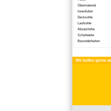
Obermaterial
Innenfutter
Decksohle
Laufsohle
Absatzhöhe
Schuhweite
Besonderheiten
Wir helfen gerne we