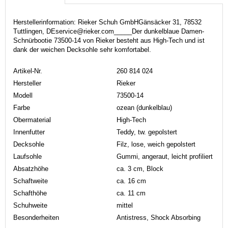
Herstellerinformation: Rieker Schuh GmbHGänsäcker 31, 78532
Tuttlingen, DEservice@rieker.com_____Der dunkelblaue Damen-
Schnürbootie 73500-14 von Rieker besteht aus High-Tech und ist
dank der weichen Decksohle sehr komfortabel.
Artikel-Nr.
260 814 024
Hersteller
Rieker
Modell
73500-14
Farbe
ozean (dunkelblau)
Obermaterial
High-Tech
Innenfutter
Teddy, tw. gepolstert
Decksohle
Filz, lose, weich gepolstert
Laufsohle
Gummi, angeraut, leicht profiliert
Absatzhöhe
ca. 3 cm, Block
Schaftweite
ca. 16 cm
Schafthöhe
ca. 11 cm
Schuhweite
mittel
Besonderheiten
Antistress, Shock Absorbing