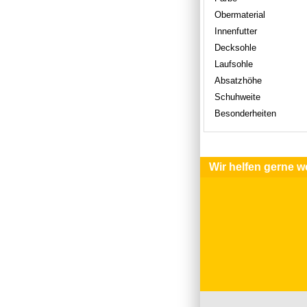
Obermaterial
Innenfutter
Decksohle
Laufsohle
Absatzhöhe
Schuhweite
Besonderheiten
Wir helfen gerne we