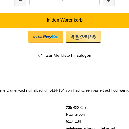
In den Warenkorb
Zur Merkliste hinzufügen
arbene Damen-Schnürhalbschuh 5114-134 von Paul Green basiert auf hochwerti
235 432 037
Paul Green
5114-134
antelope-cyclam (mittelbeige)