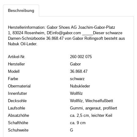
Beschreibung
Herstellerinformation: Gabor Shoes AG Joachim-Gabor-Platz
1, 83024 Rosenheim, DEinfo@gabor.com _____Dieser schwarze
Damen-Schnürbootie 36.868.47 von Gabor Rollingsoft besteht aus
Nubuk Oil-Leder.
Artikel-Nr.
260 002 075
Hersteller
Gabor
Modell
36.868.47
Farbe
schwarz
Obermaterial
Nubukleder
Innenfutter
Wollfilz
Decksohle
Wollfilz, Wechselfußbett
Laufsohle
Gummi, angeraut, profiliert
Absatzhöhe
ca. 2,5 cm, leichter Keil
Schafthöhe
ca. 9 cm
Schuhweite
G