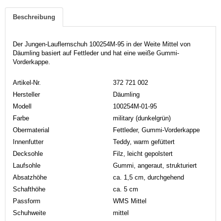
Beschreibung
Der Jungen-Lauflernschuh 100254M-95 in der Weite Mittel von
Däumling basiert auf Fettleder und hat eine weiße Gummi-
Vorderkappe.
Artikel-Nr.
372 721 002
Hersteller
Däumling
Modell
100254M-01-95
Farbe
military (dunkelgrün)
Obermaterial
Fettleder, Gummi-Vorderkappe
Innenfutter
Teddy, warm gefüttert
Decksohle
Filz, leicht gepolstert
Laufsohle
Gummi, angeraut, strukturiert
Absatzhöhe
ca. 1,5 cm, durchgehend
Schafthöhe
ca. 5 cm
Passform
WMS Mittel
Schuhweite
mittel