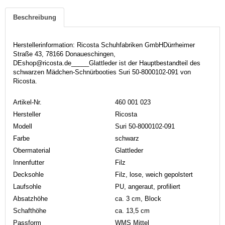
Beschreibung
Herstellerinformation: Ricosta Schuhfabriken GmbHDürrheimer
Straße 43, 78166 Donaueschingen,
DEshop@ricosta.de_____Glattleder ist der Hauptbestandteil des
schwarzen Mädchen-Schnürbooties Suri 50-8000102-091 von
Ricosta.
Artikel-Nr.
460 001 023
Hersteller
Ricosta
Modell
Suri 50-8000102-091
Farbe
schwarz
Obermaterial
Glattleder
Innenfutter
Filz
Decksohle
Filz, lose, weich gepolstert
Laufsohle
PU, angeraut, profiliert
Absatzhöhe
ca. 3 cm, Block
Schafthöhe
ca. 13,5 cm
Passform
WMS Mittel