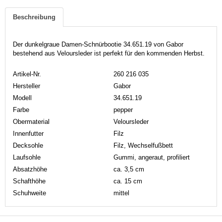
Beschreibung
Der dunkelgraue Damen-Schnürbootie 34.651.19 von Gabor
bestehend aus Veloursleder ist perfekt für den kommenden Herbst.
Artikel-Nr.
260 216 035
Hersteller
Gabor
Modell
34.651.19
Farbe
pepper
Obermaterial
Veloursleder
Innenfutter
Filz
Decksohle
Filz, Wechselfußbett
Laufsohle
Gummi, angeraut, profiliert
Absatzhöhe
ca. 3,5 cm
Schafthöhe
ca. 15 cm
Schuhweite
mittel