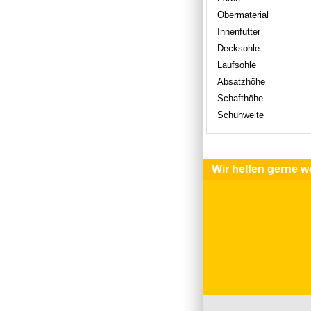
Obermaterial
Innenfutter
Decksohle
Laufsohle
Absatzhöhe
Schafthöhe
Schuhweite
Wir helfen gerne we