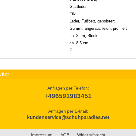
Glattleder
Filz
Leder, Fußbett, gepolstert
Gummi, angeraut, leicht profiliert
ca. 3 cm, Block
ca. 8,5 cm
F
iter
Anfragen per Telefon:
+496591983451
Anfragen per E-Mail:
kundenservice@schuhparadies.net
Impressum
AGB
Widerrufsrecht