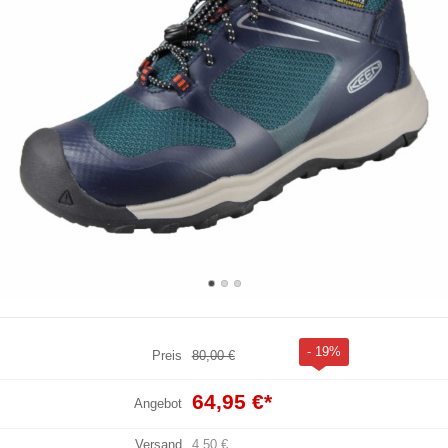
- 19%
Preis
80,00 €
64,95 €
*
Angebot
Versand
4,50 €