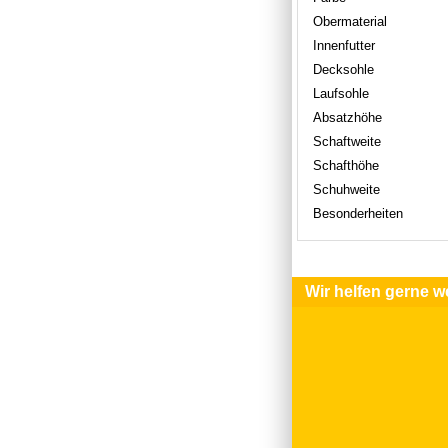
Obermaterial
Innenfutter
Decksohle
Laufsohle
Absatzhöhe
Schaftweite
Schafthöhe
Schuhweite
Besonderheiten
Wir helfen gerne we