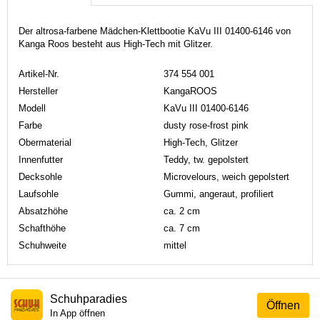
Der altrosa-farbene Mädchen-Klettbootie KaVu III 01400-6146 von
Kanga Roos besteht aus High-Tech mit Glitzer.
Artikel-Nr.
374 554 001
Hersteller
KangaROOS
Modell
KaVu III 01400-6146
Farbe
dusty rose-frost pink
Obermaterial
High-Tech, Glitzer
Innenfutter
Teddy, tw. gepolstert
Decksohle
Microvelours, weich gepolstert
Laufsohle
Gummi, angeraut, profiliert
Absatzhöhe
ca. 2 cm
Schafthöhe
ca. 7 cm
Schuhweite
mittel
Schuhparadies
Öffnen
In App öffnen