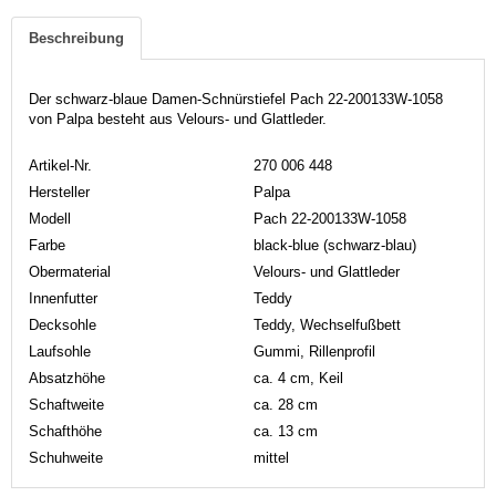
Beschreibung
Der schwarz-blaue Damen-Schnürstiefel Pach 22-200133W-1058
von Palpa besteht aus Velours- und Glattleder.
Artikel-Nr.
270 006 448
Hersteller
Palpa
Modell
Pach 22-200133W-1058
Farbe
black-blue (schwarz-blau)
Obermaterial
Velours- und Glattleder
Innenfutter
Teddy
Decksohle
Teddy, Wechselfußbett
Laufsohle
Gummi, Rillenprofil
Absatzhöhe
ca. 4 cm, Keil
Schaftweite
ca. 28 cm
Schafthöhe
ca. 13 cm
Schuhweite
mittel