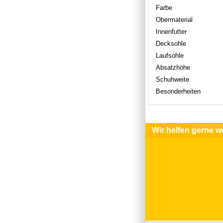
Farbe
Obermaterial
Innenfutter
Decksohle
Laufsohle
Absatzhöhe
Schuhweite
Besonderheiten
Wir helfen gerne we