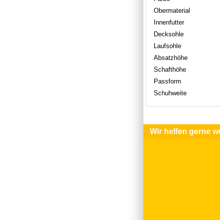
Obermaterial
Innenfutter
Decksohle
Laufsohle
Absatzhöhe
Schafthöhe
Passform
Schuhweite
Wir helfen gerne we