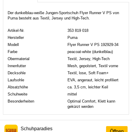
Der dunkelblau-weiße Jungen-Sportschuh Flyer Runner V PS von
Puma besteht aus Textil, Jersey und High-Tech.
Artikel-Nr.
353 819 018
Hersteller
Puma
Modell
Flyer Runner V PS 192929-34
Farbe
peacoat-white (dunkelblau)
Obermaterial
Textil, Jersey, High-Tech
Innenfutter
Mesh, gepolstert, Textil vorne
Decksohle
Textil, lose, Soft Foam+
Laufsohle
EVA, angeraut, leicht profiliert
Absatzhöhe
ca. 3,5 cm, leichter Keil
Schuhweite
mittel
Besonderheiten
Optimal Comfort, Klett kann
gekürzt werden
Schuhparadies
Öffnen